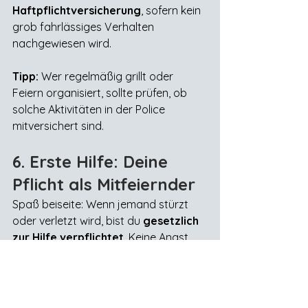
Haftpflichtversicherung
, sofern kein 
grob fahrlässiges Verhalten 
nachgewiesen wird.
Tipp:
 Wer regelmäßig grillt oder 
Feiern organisiert, sollte prüfen, ob 
solche Aktivitäten in der Police 
mitversichert sind.
6. Erste Hilfe: Deine 
Pflicht als Mitfeiernder
Spaß beiseite: Wenn jemand stürzt 
oder verletzt wird, bist du 
gesetzlich 
zur Hilfe verpflichtet
. Keine Angst, 
wenn du aus bestem Wissen hilfst, 
bist du rechtlich geschützt.
Tipp:
 Frisch dein Erste-Hilfe-Wissen 
auf. Es gibt inzwischen Onlinekurse für 